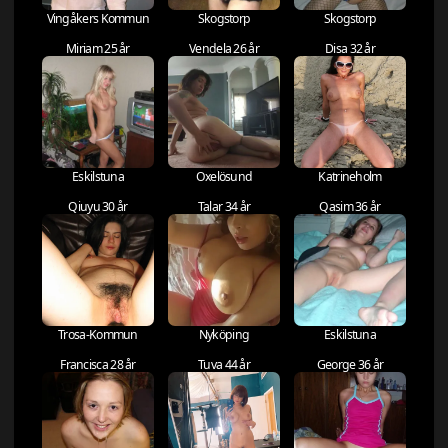
Vingåkers Kommun
Skogstorp
Skogstorp
Miriam 25 år
Vendela 26 år
Disa 32 år
Eskilstuna
Oxelösund
Katrineholm
Qiuyu 30 år
Talar 34 år
Qasim 36 år
Trosa-Kommun
Nyköping
Eskilstuna
Francisca 28 år
Tuva 44 år
George 36 år