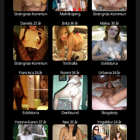
Strängnäs-Kommun
Malmköping
Strängnäs-Kommun
Daniela 25 år
Brita 36 år
Malou 30 år
Strängnäs-Kommun
Torshälla
Eskilstuna
Francisca 26 år
Noomi 34 år
Urbania 34 år
Eskilstuna
Oxelösund
Skogstorp
Yvonne-Karen 37 år
Nea 33 år
Yngvildur 26 år