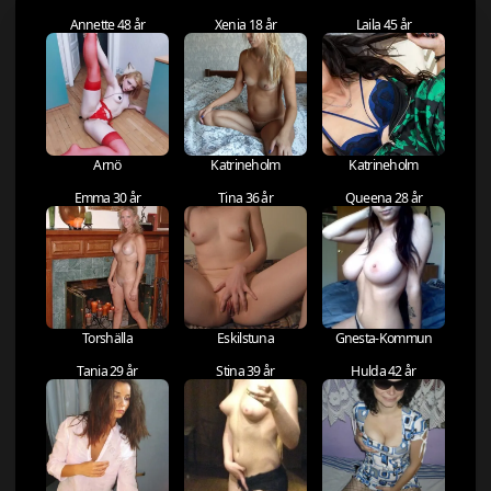
Annette 48 år
Xenia 18 år
Laila 45 år
Arnö
Katrineholm
Katrineholm
Emma 30 år
Tina 36 år
Queena 28 år
Torshälla
Eskilstuna
Gnesta-Kommun
Tania 29 år
Stina 39 år
Hulda 42 år