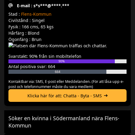
E-mail : s*s***@****.***
Stad :
Flens-Kommun
Civilstånd : Singel
Fysik : 166 cms, 65 kgs
Hårfärg : Blond
Ögonfärg : Brun
Svarstakt: 90% från sin mobiltelefon
90%
Antal positiva svar: 664
664
Kontaktbar via: SMS, E-post eller Meddelanden. (För att låsa upp e-
post och telefonnummer måste du vara medlem)
Klicka här för att: Chatta - Byta - SMS
Söker en kvinna i Södermanland nära Flens-
Kommun