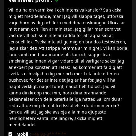
Vill du ha en varm kvall och intensiva kanslor? Sa skicka
mig ett meddelande, man! Jag vill slappa taget, utforska
varje horn av dig och leka med dina onskningar. Ulrica ar
mitt namn och Flen ar min stad. Jag gillar man som vet
vad de vill och som inte ar radda for att agna sig at
sensuell lek. Tveka inte att ge mig en bra dos testosteron,
jag alskar det! Att strippa hemma ar min grej. Vi kan borja
langsamt, med brannande blickar och suggestiva
smekningar, innan vi gar vidare till allvarligare saker. Jag
ar expert pa konsten att retas: jag kommer att fa dig att
svettas och vilja ha dig mer och mer. Leta inte efter en
pushover, for det ar inte det jag ar har for. Jag vill ha
nagot verkligt, nagot tungt, nagot helt tidlost. Jag vill
kanna din kropp mot min, hora dina brannande
bekannelser och dela oaterkalleliga natter. Sa, om du ar
redo att ge mig den tillfredsstallelse du drommer om?
Om du vill att jag ska avsloja alla mina djupaste
hemligheter? Vanta inte langre, skicka mig ett
meddelande!
Mobil :
+46 82-3** ** **