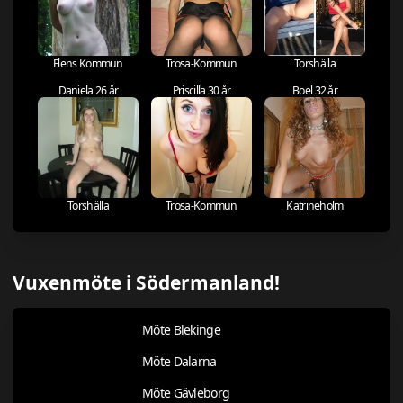
Flens Kommun
Trosa-Kommun
Torshälla
Daniela 26 år
Priscilla 30 år
Boel 32 år
Torshälla
Trosa-Kommun
Katrineholm
Vuxenmöte i Södermanland!
Möte Blekinge
Möte Dalarna
Möte Gävleborg