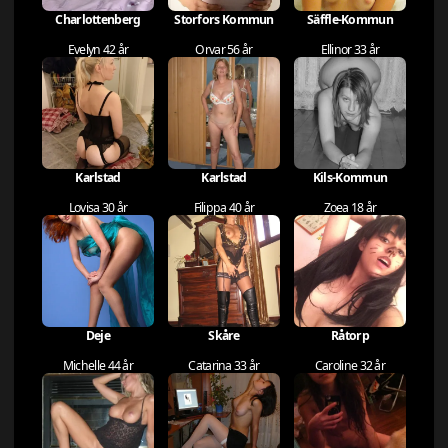
Charlottenberg
Storfors Kommun
Säffle-Kommun
Evelyn 42 år
Orvar 56 år
Ellinor 33 år
Karlstad
Karlstad
Kils-Kommun
Lovisa 30 år
Filippa 40 år
Zoea 18 år
Deje
Skåre
Råtorp
Michelle 44 år
Catarina 33 år
Caroline 32 år