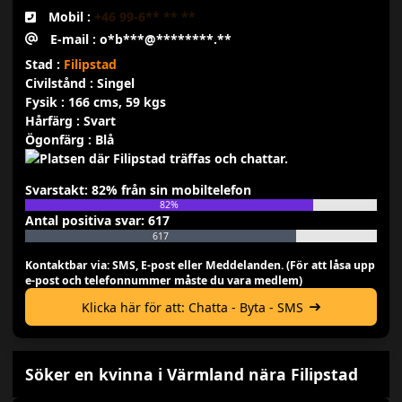
Mobil :
+46 99-6** ** **
E-mail : o*b***@********.**
Stad :
Filipstad
Civilstånd : Singel
Fysik : 166 cms, 59 kgs
Hårfärg : Svart
Ögonfärg : Blå
Svarstakt: 82% från sin mobiltelefon
82%
Antal positiva svar: 617
617
Kontaktbar via: SMS, E-post eller Meddelanden. (För att låsa upp
e-post och telefonnummer måste du vara medlem)
Klicka här för att: Chatta - Byta - SMS
Söker en kvinna i Värmland nära Filipstad