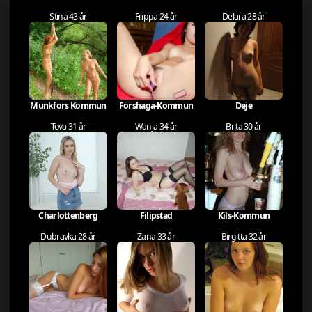
Stina 43 år
Filippa 24 år
Delara 28 år
Munkfors Kommun
Forshaga-Kommun
Deje
Tova 31 år
Wanja 34 år
Brita 30 år
Charlottenberg
Filipstad
Kils-Kommun
Dubravka 28 år
Zana 33 år
Birgitta 32 år