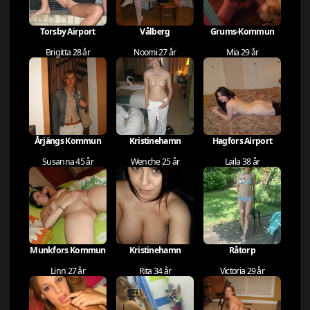
Torsby Airport
Vålberg
Grums-Kommun
Brigitta 28 år
Noomi 27 år
Mia 29 år
Årjängs Kommun
Kristinehamn
Hagfors Airport
Susanna 45 år
Wenche 25 år
Laila 38 år
Munkfors Kommun
Kristinehamn
Råtorp
Linn 27 år
Rita 34 år
Victoria 29 år