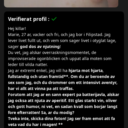
Verifierat profil :
Hej killar!
Marie, 27 ar, vacker och fri, och jag bor i Filipstad. Jag
lever livet fullt ut, och vem som sager livet i otyglat lage,
sager
god dos av njutning
!
Du vet, jag alskar overraskningsmomentet, de
improviserade ogonblicken och uppat alla moten som
leder till vilda natter.
Jag ar extremt enkel, jag vill ha
hjarta mot hjarta
,
fullstandig och utan framtid**. Om du ar beroende av
sex som jag, och du drommer om ett intensivt aventyr,
har vi allt att vinna pa att traffas.
Forutom att jag ar en sann expert pa
batterijavla
, alskar
jag ocksa att njuta av aperitif. Ett glas starkt vin, oliver
och gott humor, ni vet, en sadan kvall som borjar langt
fore efterratten! Sa, ar du modig?
Tveka inte, skicka dina foton! Jag ser fram emot att fa
veta vad du har i magen! **