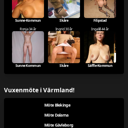
Sunne-Kommun
Skåre
Filipstad
Ronja 34 år
Ingrid 30 år
Ingalill 44 år
Sunne Kommun
Skåre
Säffle-Kommun
Vuxenmöte i Värmland!
Möte Blekinge
Möte Dalarna
Möte Gävleborg