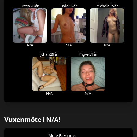
Petra 28 år
Frida 18 år
Michelle 35 år
N/A
N/A
N/A
Johan 29 år
Yngve 31 år
N/A
N/A
Vuxenmöte i N/A!
Möte Blekinge