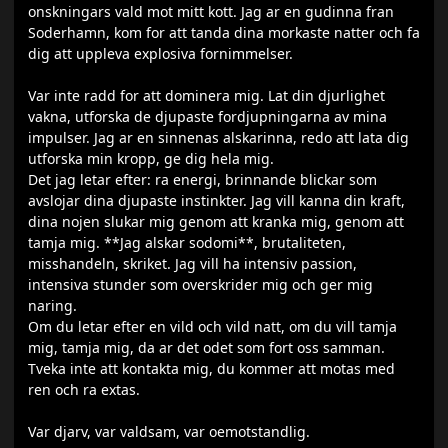
onskningars vald mot mitt kott. Jag ar en gudinna fran
Soderhamn, kom for att tanda dina morkaste natter och fa
dig att uppleva explosiva fornimmelser.
Var inte radd for att dominera mig. Lat din djurlighet
vakna, utforska de djupaste fordjupningarna av mina
impulser. Jag ar en sinnenas alskarinna, redo att lata dig
utforska min kropp, ge dig hela mig.
Det jag letar efter: ra energi, brinnande blickar som
avslojar dina djupaste instinkter. Jag vill kanna din kraft,
dina nojen slukar mig genom att kranka mig, genom att
tamja mig. **Jag alskar sodomi**, brutaliteten,
misshandeln, skriket. Jag vill ha intensiv passion,
intensiva stunder som overskrider mig och ger mig
naring.
Om du letar efter en vild och vild natt, om du vill tamja
mig, tamja mig, da ar det odet som fort oss samman.
Tveka inte att kontakta mig, du kommer att motas med
ren och ra extas.
Var djarv, var valdsam, var oemotstandlig.