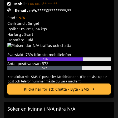
Mobil :
+46 66-3** ** **
E-mail : m*u****@********.**
Stad :
N/A
Civilstånd : Singel
Fysik : 169 cms, 64 kgs
Hårfärg : Svart
Ögonfärg : Blå
Svarstakt: 73% från sin mobiltelefon
73%
Antal positiva svar: 572
572
Kontaktbar via: SMS, E-post eller Meddelanden. (För att låsa upp e-
post och telefonnummer måste du vara medlem)
Klicka här för att: Chatta - Byta - SMS
Söker en kvinna i N/A nära N/A