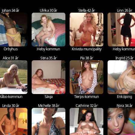
Johan 34 år
Ulrika 30 år
Stella 42 år
Linn 26 år
Örbyhus
Heby kommun
Knivsta muncipality
Heby kommu
Alice 31 år
Stina 35 år
Pia 38 år
Ingrid 25 år
Håbo-kommun
Sävja
Tierps-kommun
Enköping
Linda 30 år
Michelle 38 år
Cathrine 32 år
Fjöra 34 år