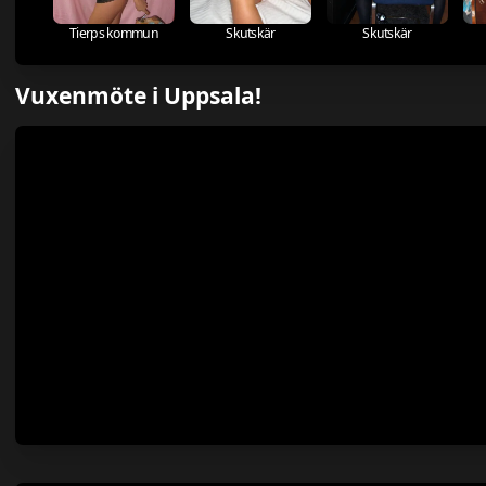
Tierps kommun
Skutskär
Skutskär
Vuxenmöte i Uppsala!