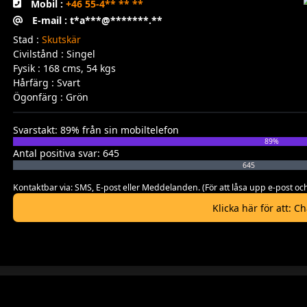
Mobil :
+46 55-4** ** **
E-mail : t*a***@*******.**
Stad :
Skutskär
Civilstånd : Singel
Fysik : 168 cms, 54 kgs
Hårfärg : Svart
Ögonfärg : Grön
Svarstakt: 89% från sin mobiltelefon
89%
Antal positiva svar: 645
645
Kontaktbar via: SMS, E-post eller Meddelanden. (För att låsa upp e-post
Klicka här för att: C