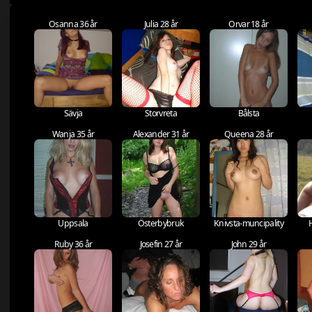
Osanna 36 år
Julia 28 år
Orvar 18 år
Sävja
Storvreta
Bålsta
Wanja 35 år
Alexander 31 år
Queena 28 år
Uppsala
Österbybruk
Knivsta-muncipality
Ruby 36 år
Josefin 27 år
John 29 år