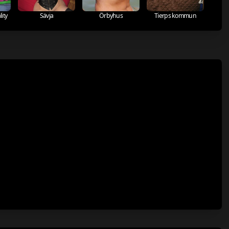
ity
Sävja
Örbyhus
Tierps kommun