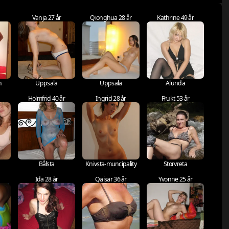
Vanja 27 år
Qionghua 28 år
Kathrine 49 år
n
Uppsala
Uppsala
Alunda
Holmfrid 40 år
Ingrid 28 år
Frukt 53 år
Bålsta
Knivsta-muncipality
Storvreta
Ida 28 år
Qaisar 36 år
Yvonne 25 år