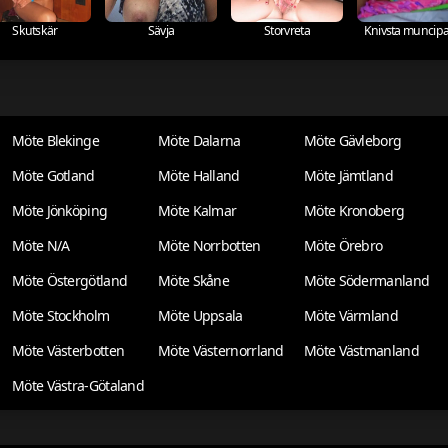
Skutskär
Sävja
Storvreta
Knivsta muncipal
Möte Blekinge
Möte Dalarna
Möte Gävleborg
Möte Gotland
Möte Halland
Möte Jämtland
Möte Jönköping
Möte Kalmar
Möte Kronoberg
Möte N/A
Möte Norrbotten
Möte Örebro
Möte Östergötland
Möte Skåne
Möte Södermanland
Möte Stockholm
Möte Uppsala
Möte Värmland
Möte Västerbotten
Möte Västernorrland
Möte Västmanland
Möte Västra-Götaland