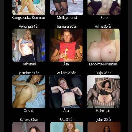
Kungsbacka-Kommun
Mellbystrand
Särö
Viktorija 34 år
Thamara 30 år
Hilma 35 år
Halmstad
Åsa
Laholms-Kommun
Jasmine 31 år
William 27 år
Duja 28 år
Onsala
Åsa
Halmstad
Barbro 36 år
Uta 31 år
John 25 år