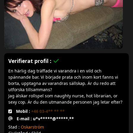
Verifierat profil :
En härlig dag träffade vi varandra i en vild och
spännande bar. Vi började prata och inom kort fanns vi
borta, upptagna av varandras sällskap. Är du redo att
utforska tillsammans?
Jag älskar rollspel som naughty nurse, hot librarian, or
sexy cop. Är du den utmanande personen jag letar efter?
Mobil :
+46 03-4** ** **
E-mail : u*v*****@*****.**
Stad :
Oskarström