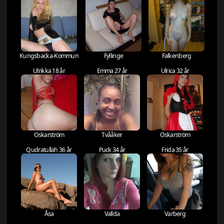
Kungsbacka-Kommun
Fyllinge
Falkenberg
Ulrikka 18 år
Emma 27 år
Ulrica 32 år
Oskarström
Tvååker
Oskarström
Qudratullah 36 år
Puck 34 år
Frida 35 år
Åsa
Vallda
Varberg