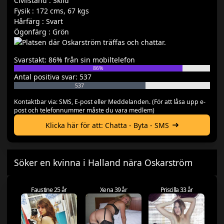
Civilstånd : Skild
Fysik : 172 cms, 67 kgs
Hårfärg : Svart
Ögonfärg : Grön
Svarstakt: 86% från sin mobiltelefon
86%
Antal positiva svar: 537
537
Kontaktbar via: SMS, E-post eller Meddelanden. (För att låsa upp e-
post och telefonnummer måste du vara medlem)
Klicka här för att: Chatta - Byta - SMS
Söker en kvinna i Halland nära Oskarström
Faustine 25 år
Xena 39 år
Priscilla 33 år