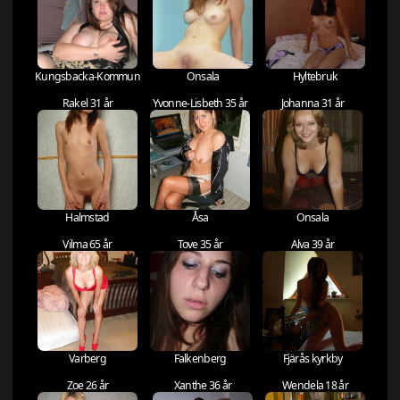
Kungsbacka-Kommun
Onsala
Hyltebruk
Rakel 31 år
Yvonne-Lisbeth 35 år
Johanna 31 år
Halmstad
Åsa
Onsala
Vilma 65 år
Tove 35 år
Alva 39 år
Varberg
Falkenberg
Fjärås kyrkby
Zoe 26 år
Xanthe 36 år
Wendela 18 år