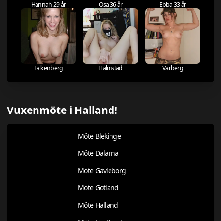
Hannah 29 år
Osa 36 år
Ebba 33 år
Falkenberg
Halmstad
Varberg
Vuxenmöte i Halland!
Möte Blekinge
Möte Dalarna
Möte Gävleborg
Möte Gotland
Möte Halland