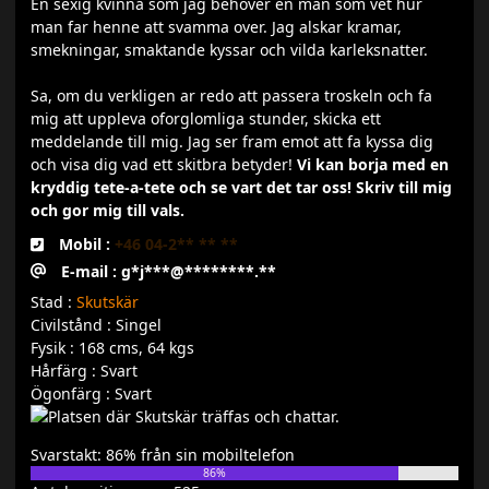
En sexig kvinna som jag behover en man som vet hur
man far henne att svamma over. Jag alskar kramar,
smekningar, smaktande kyssar och vilda karleksnatter.
Sa, om du verkligen ar redo att passera troskeln och fa
mig att uppleva oforglomliga stunder, skicka ett
meddelande till mig. Jag ser fram emot att fa kyssa dig
och visa dig vad ett skitbra betyder!
Vi kan borja med en
kryddig tete-a-tete och se vart det tar oss! Skriv till mig
och gor mig till vals.
Mobil :
+46 04-2** ** **
E-mail : g*j***@********.**
Stad :
Skutskär
Civilstånd : Singel
Fysik : 168 cms, 64 kgs
Hårfärg : Svart
Ögonfärg : Svart
Svarstakt: 86% från sin mobiltelefon
86%