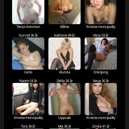
Tierps-kommun
Bålsta
Knivsta-muncipality
Gunnel 36 år
Kathrine 49 år
Alicia 28 år
Gimo
Alunda
Enköping
Naomi 18 år
Zelda 28 år
Vanja 30 år
Knivsta-muncipality
Uppsala
Knivsta-muncipality
Tora 36 år
Mia 36 år
Zrinka 41 år