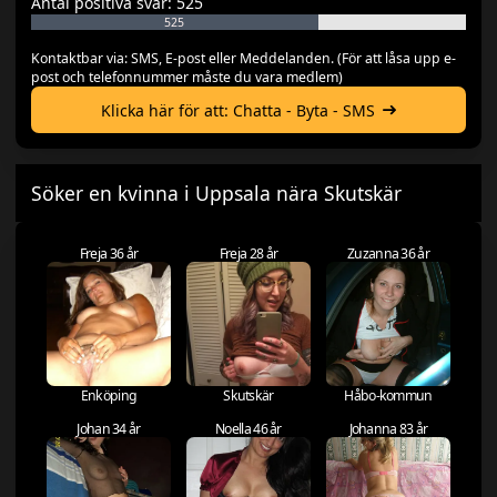
Antal positiva svar: 525
525
Kontaktbar via: SMS, E-post eller Meddelanden. (För att låsa upp e-
post och telefonnummer måste du vara medlem)
Klicka här för att: Chatta - Byta - SMS
Söker en kvinna i Uppsala nära Skutskär
Freja 36 år
Freja 28 år
Zuzanna 36 år
Enköping
Skutskär
Håbo-kommun
Johan 34 år
Noella 46 år
Johanna 83 år