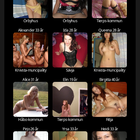
Örbyhus
Örbyhus
Tierps-kommun
Alexander 33 år
Ida 28 år
Queena 28 år
Knivsta-muncipality
Sävja
Knivsta-muncipality
Alice 31 år
Elin 19 år
Birgitta 40 år
Håbo-kommun
Tierps-kommun
Fittja
Pirjo 26 år
Yrsa 33 år
Heidi 33 år