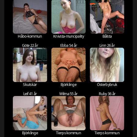
Håbo-kommun
Knivsta-muncipality
Bålsta
Göte 22 år
Ebba 54 år
Linn 26 år
Skutskär
Björklinge
Österbybruk
Leif 41 år
Wilma 55 år
Ruby 36 år
Björklinge
Tierps kommun
Tierps kommun