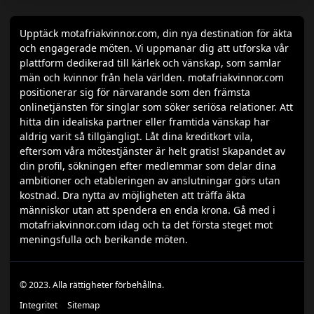
Upptäck motafriakvinnor.com, din nya destination för äkta
och engagerade möten. Vi uppmanar dig att utforska vår
plattform dedikerad till kärlek och vänskap, som samlar
män och kvinnor från hela världen. motafriakvinnor.com
positionerar sig för närvarande som den främsta
onlinetjänsten för singlar som söker seriösa relationer. Att
hitta din idealiska partner eller framtida vänskap har
aldrig varit så tillgängligt. Låt dina kreditkort vila,
eftersom våra mötestjänster är helt gratis! Skapandet av
din profil, sökningen efter medlemmar som delar dina
ambitioner och etableringen av anslutningar görs utan
kostnad. Dra nytta av möjligheten att träffa äkta
människor utan att spendera en enda krona. Gå med i
motafriakvinnor.com idag och ta det första steget mot
meningsfulla och berikande möten.
© 2023. Alla rättigheter förbehållna.
Integritet
Sitemap