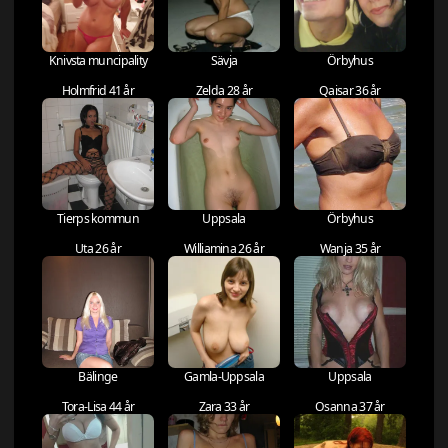
Knivsta muncipality
Sävja
Örbyhus
Holmfrid 41 år
Zelda 28 år
Qaisar 36 år
Tierps kommun
Uppsala
Örbyhus
Uta 26 år
Williamina 26 år
Wanja 35 år
Bälinge
Gamla-Uppsala
Uppsala
Tora-Lisa 44 år
Zara 33 år
Osanna 37 år