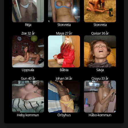
Fittja
Storvreta
Storvreta
Zoe 32 år
Maya 27 år
Qaisar 36 år
Uppsala
Bålsta
Sävja
Gun 40 år
Johan 34 år
Qiuyu 33 år
Heby kommun
Örbyhus
Håbo-kommun