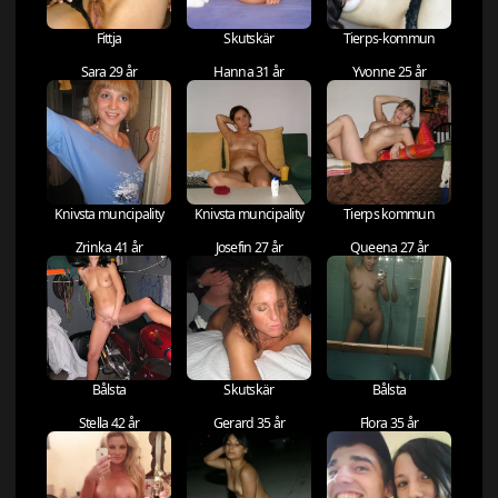
Fittja
Skutskär
Tierps-kommun
Sara 29 år
Hanna 31 år
Yvonne 25 år
Knivsta muncipality
Knivsta muncipality
Tierps kommun
Zrinka 41 år
Josefin 27 år
Queena 27 år
Bålsta
Skutskär
Bålsta
Stella 42 år
Gerard 35 år
Flora 35 år