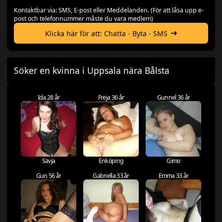
Kontaktbar via: SMS, E-post eller Meddelanden. (För att låsa upp e-
post och telefonnummer måste du vara medlem)
Klicka här för att: Chatta - Byta - SMS
Söker en kvinna i Uppsala nära Bålsta
Ida 28 år
Freja 36 år
Gunnel 36 år
Sävja
Enköping
Gimo
Gun 56 år
Gabriella 33 år
Emma 33 år