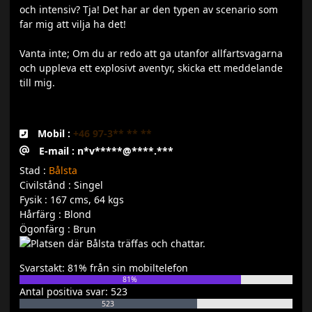
och intensiv? Tja! Det har ar den typen av scenario som
far mig att vilja ha det!
Vanta inte; Om du ar redo att ga utanfor allfartsvagarna
och uppleva ett explosivt aventyr, skicka ett meddelande
till mig.
Mobil :
+46 97-3** ** **
E-mail : n*v*****@****.***
Stad :
Bålsta
Civilstånd : Singel
Fysik : 167 cms, 64 kgs
Hårfärg : Blond
Ögonfärg : Brun
Svarstakt: 81% från sin mobiltelefon
81%
Antal positiva svar: 523
523