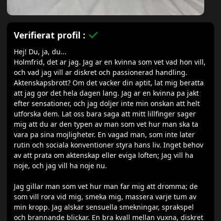
Verifierat profil :
Hej! Du, ja, du...
Holmfrid, det ar jag. Jag ar en kvinna som vet vad hon vill,
och vad jag vill ar diskret och passionerad handling.
Aktenskapsbrott? Om det vacker din aptit, lat mig beratta
att jag gor det hela dagen lang. Jag ar en kvinna pa jakt
efter sensationer, och jag doljer inte min onskan att helt
utforska dem. Lat oss bara saga att mitt lillfinger sager
mig att du ar den typen av man som vet hur man ska ta
vara pa sina mojligheter. En vagad man, som inte later
rutin och sociala konventioner styra hans liv. Inget behov
av att prata om aktenskap eller eviga loften; Jag vill ha
noje, och jag vill ha noje nu.
Jag gillar man som vet hur man far mig att dromma; de
som vill rora vid mig, smeka mig, massera varje tum av
min kropp. Jag alskar sensuella smekningar, sprakspel
och brannande blickar. En bra kvall mellan vuxna, diskret