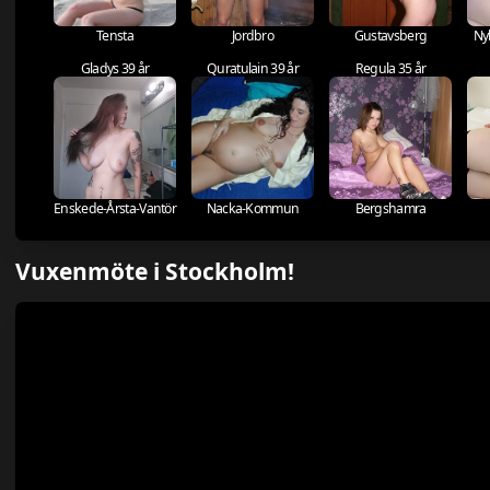
Tensta
Jordbro
Gustavsberg
Ny
Gladys 39 år
Quratulain 39 år
Regula 35 år
Enskede-Årsta-Vantör
Nacka-Kommun
Bergshamra
Vuxenmöte i Stockholm!