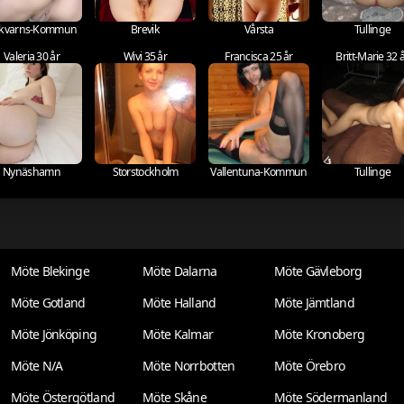
kvarns-Kommun
Brevik
Vårsta
Tullinge
Valeria 30 år
Wivi 35 år
Francisca 25 år
Britt-Marie 32 
Nynäshamn
Storstockholm
Vallentuna-Kommun
Tullinge
Möte Blekinge
Möte Dalarna
Möte Gävleborg
Möte Gotland
Möte Halland
Möte Jämtland
Möte Jönköping
Möte Kalmar
Möte Kronoberg
Möte N/A
Möte Norrbotten
Möte Örebro
Möte Östergötland
Möte Skåne
Möte Södermanland