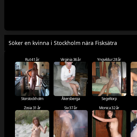
Söker en kvinna i Stockholm nära Fisksätra
Rut 41 år
Virginia 36 år
Yngvildur 28 år
Storstockholm
Åkersberga
Segeltorp
Zosia 31 år
Siv 37 år
Monica 32 år