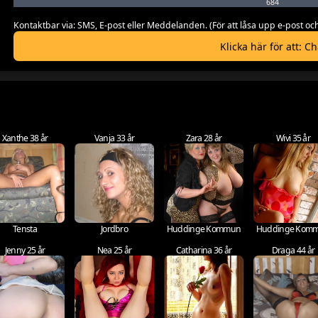
684
Kontaktbar via: SMS, E-post eller Meddelanden. (För att låsa upp e-post
Klicka här för att: C
Xanthe 38 år
Vanja 33 år
Zara 28 år
Wivi 35 år
Tensta
Jordbro
Huddinge Kommun
Huddinge Kom
Jenny 25 år
Nea 25 år
Catharina 36 år
Draga 44 år