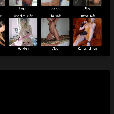
Insjön
Lidingö
Alby
år
Angelica 33 år
Ella 30 år
Emma 36 år
Handen
Alby
Kungsholmen