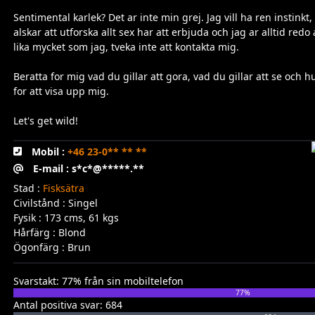
Sentimental karlek? Det ar inte min grej. Jag vill ha ren instink
alskar att utforska allt sex har att erbjuda och jag ar alltid red
lika mycket som jag, tveka inte att kontakta mig.
Beratta for mig vad du gillar att gora, vad du gillar att se och hur
for att visa upp mig.
Let's get wild!
Mobil :
+46 23-0** ** **
E-mail : s*c*@*****.**
Stad :
Fisksätra
Civilstånd : Singel
Fysik : 173 cms, 61 kgs
Hårfärg : Blond
Ögonfärg : Brun
Svarstakt: 77% från sin mobiltelefon
77%
Antal positiva svar: 684