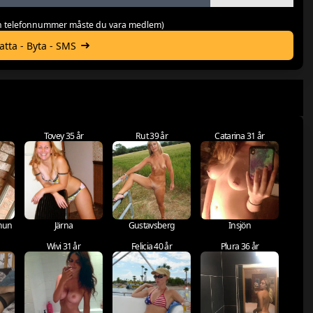
 och telefonnummer måste du vara medlem)
hatta - Byta - SMS
Tovey 35 år
Rut 39 år
Catarina 31 år
mun
Järna
Gustavsberg
Insjön
Wivi 31 år
Felicia 40 år
Plura 36 år